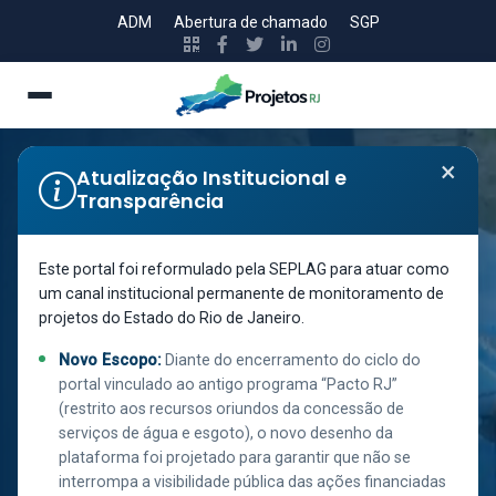
ADM
Abertura de chamado
SGP
×
Atualização Institucional e
Transparência
Secretaria de Estado de Agricultura, Pecuária, Pesca,
Este portal foi reformulado pela SEPLAG para atuar como
Abastecimento e Desenvolvimento do Interior
um canal institucional permanente de monitoramento de
ESTRADAS
projetos do Estado do Rio de Janeiro.
AGRORJ -
Novo Escopo:
Diante do encerramento do ciclo do
ARARUAMA,
portal vinculado ao antigo programa “Pacto RJ”
IGUABA GRANDE
(restrito aos recursos oriundos da concessão de
serviços de água e esgoto), o novo desenho da
E SÃO PEDRO DA
plataforma foi projetado para garantir que não se
interrompa a visibilidade pública das ações financiadas
ALDEIA