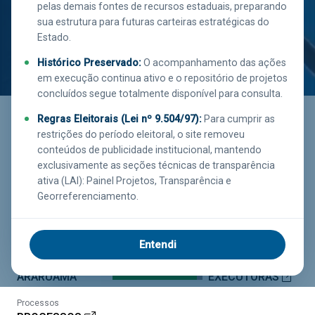
pelas demais fontes de recursos estaduais, preparando
sua estrutura para futuras carteiras estratégicas do
Estado.
Histórico Preservado:
O acompanhamento das ações
em execução continua ativo e o repositório de projetos
Saiba mais
concluídos segue totalmente disponível para consulta.
clicando aqui!
Regras Eleitorais (Lei nº 9.504/97):
Para cumprir as
restrições do período eleitoral, o site removeu
conteúdos de publicidade institucional, mantendo
exclusivamente as seções técnicas de transparência
Executor
Investimento
Função
ativa (LAI): Painel Projetos, Transparência e
SEAPPADI
R$ 16.449.061,05
AGRICULTURA
Georreferenciamento.
Estágio
EM EXECUÇÃO
Entendi
Município
Percentual Liquidado
Executora
93.41%
ARARUAMA
EXECUTORAS
Processos